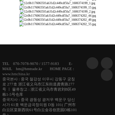
TEL 070-7078-9070 / 1577-9183 E-
MAIL hm@hmtrade.kr HOME PAGE :
www.hmchina.kr
중국본사 : 중국 절강성 이우시 강동구 궁칭
로 277호 浙江省义乌市江东街道龚青路277
号 ㅣ 물류창고 : 浙江省义乌市青岩刘B区49
栋1-5号仓库
중국지사 : 중국 광둥성 광저우 백운구 당신
서가 61호 백운금곡창의원 D동 101( 广州市
白云区棠新西街61号白云金谷创意园D栋101
号 )