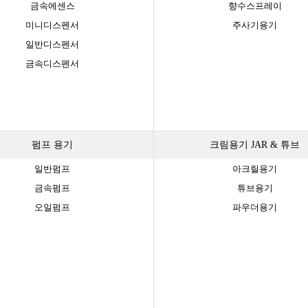
금속에센스
향수스프레이
미니디스펜서
주사기용기
일반디스펜서
금속디스펜서
펌프 용기
크림용기 JAR & 튜브
일반펌프
아크릴용기
금속펌프
튜브용기
오일펌프
파우더용기