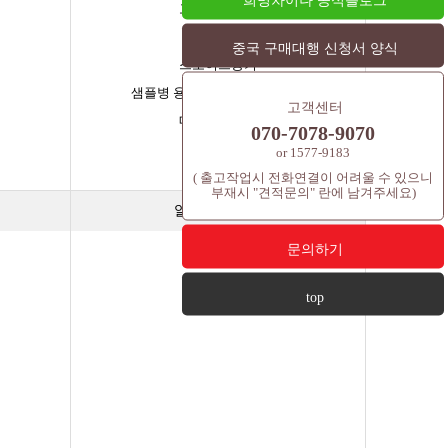
희명차이나 공식블로그
고급기초용기
크림용기
중국 구매대행 신청서 양식
스포이드용기
샘플병 용기(바이알,시공,앰플)
고객센터
매니큐어용기
070-7078-9070
과일용기
or 1577-9183
롤용기
( 출고작업시 전화연결이 어려울 수 있으니
부재시 "견적문의" 란에 남겨주세요)
알루미늄 용기
문의하기
top