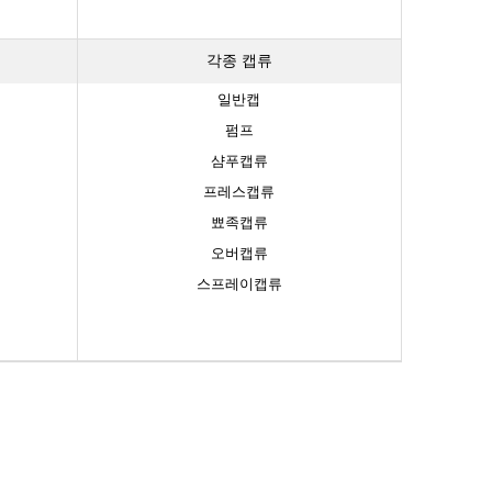
각종 캡류
일반캡
펌프
샴푸캡류
프레스캡류
뾰족캡류
오버캡류
스프레이캡류