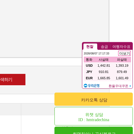
카카오톡 상담
화장품 용기
위챗 상담
ID : hmtradechina
스킨용기
오일용기