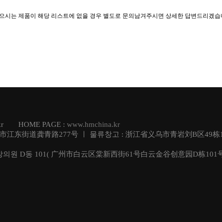
찾으시는 제품이 해당 리스트에 없을 경우 별도로 문의남겨주시면 상세한 답변드리겠습
e.kr HOME PAGE :
www.hmchina.kr
乌市江东街道龚青路277号 ㅣ 물류창고 : 浙江省义乌市青岩刘B区49栋1
창의원 D동 101( 广州市白云区棠新西街61号白云金谷创意园D栋101号