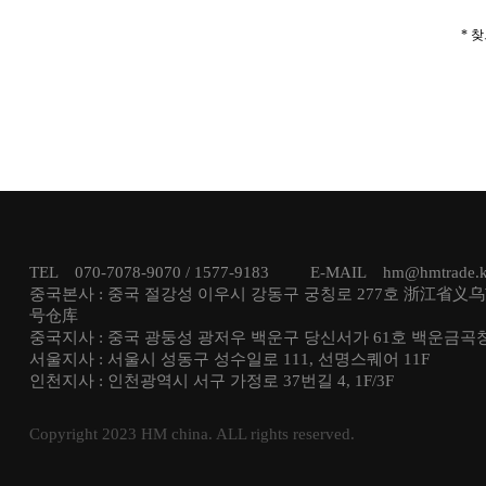
* 
TEL 070-7078-9070 / 1577-9183 E-MAIL hm@hmtrad
중국본사 : 중국 절강성 이우시 강동구 궁칭로 277호 浙江省义
号仓库
중국지사 : 중국 광둥성 광저우 백운구 당신서가 61호 백운금곡
서울지사 : 서울시 성동구 성수일로 111, 선명스퀘어 11F
인천지사 : 인천광역시 서구 가정로 37번길 4, 1F/3F
Copyright 2023 HM china. ALL rights reserved.