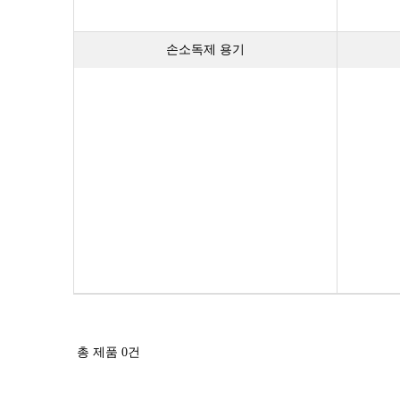
손소독제 용기
총 제품
0
건