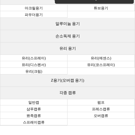
아크릴용기
튜브용기
파우더용기
알루미늄 용기
손소독제 용기
유리 용기
유리(스프레이)
유리(에센스)
유리(디스펜서)
유리(코스프레이)
유리(크림)
Z용기(오버캡 용기)
각종 캡류
일반캡
펌프
샴푸캡류
프레스캡류
뾰족캡류
오버캡류
스프레이캡류