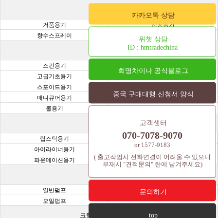
기능성 용기
카카오톡 상담
거품용기
진공용기
향수스프레이
주사기용기
위챗 상담
ID : hmtradechina
화장품 용기
스킨용기
오일용기
희명차이나 공식블로그
고급기초용기
크림용기
스포이드용기
샘플병 용기(바이알,시공,앰플)
중국 구매대행 신청서 양식
매니큐어용기
과일용기
롤용기
고객센터
색조용기
070-7078-9070
립스틱용기
마스카라용기
or 1577-9183
아이라이너용기
아이쉐도우용기
( 출고작업시 전화연결이 어려울 수 있으니
파운데이션용기
립틴트용기
부재시 "견적문의" 란에 남겨주세요)
펌프 용기
일반펌프
금속펌프
문의하기
오일펌프
top
크림용기 JAR & 튜브