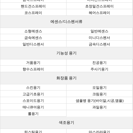
핸드건스프레이
초정밀건스프레이
코스프레이
헤어스프레이
에센스/디스펜서류
소형에센스
일반에센스
금속에센스
미니디스펜서
일반디스펜서
금속디스펜서
기능성 용기
거품용기
진공용기
향수스프레이
주사기용기
화장품 용기
스킨용기
오일용기
고급기초용기
크림용기
스포이드용기
샘플병 용기(바이알,시공,앰플)
매니큐어용기
과일용기
롤용기
색조용기
립스틱용기
마스카라용기