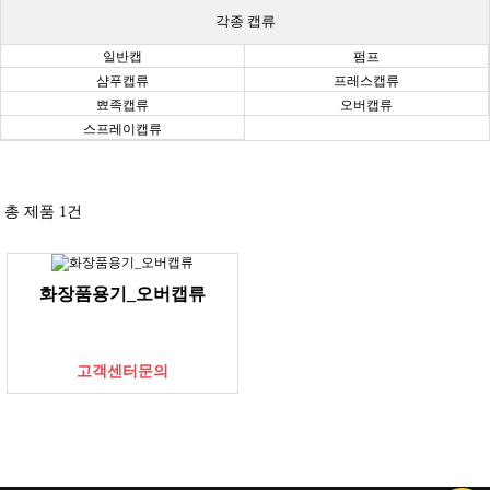
각종 캡류
일반캡
펌프
샴푸캡류
프레스캡류
뾰족캡류
오버캡류
스프레이캡류
총 제품
1
건
화장품용기_오버캡류
고객센터문의