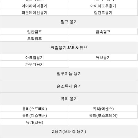
아이라이너용기
아이쉐도우용기
파운데이션용기
립틴트용기
펌프 용기
일반펌프
금속펌프
오일펌프
크림용기 JAR & 튜브
아크릴용기
튜브용기
파우더용기
알루미늄 용기
손소독제 용기
유리 용기
유리(스프레이)
유리(에센스)
유리(디스펜서)
유리(코스프레이)
유리(크림)
Z용기(오버캡 용기)