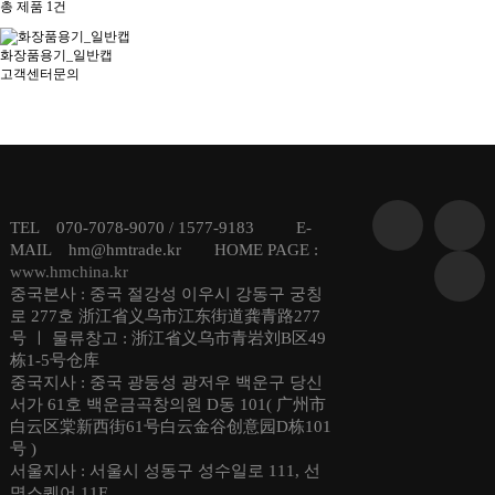
총 제품
1
건
화장품용기_일반캡
고객센터문의
TEL 070-7078-9070 / 1577-9183 E-
MAIL hm@hmtrade.kr HOME PAGE :
www.hmchina.kr
중국본사 : 중국 절강성 이우시 강동구 궁칭
로 277호 浙江省义乌市江东街道龚青路277
号 ㅣ 물류창고 : 浙江省义乌市青岩刘B区49
栋1-5号仓库
중국지사 : 중국 광둥성 광저우 백운구 당신
서가 61호 백운금곡창의원 D동 101( 广州市
白云区棠新西街61号白云金谷创意园D栋101
号 )
서울지사 : 서울시 성동구 성수일로 111, 선
명스퀘어 11F