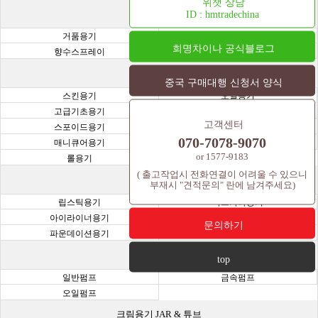
위챗 상담
기능성 용기
ID : hmtradechina
거품용기
진공용기
희명차이나 공식블로그
향수스프레이
주사기용기
화장품 용기
중국 구매대행 신청서 양식
스킨용기
오일용기
고급기초용기
크림용기
고객센터
스포이드용기
샘플병 용기(바이알,시공,앰플)
070-7078-9070
매니큐어용기
과일용기
or 1577-9183
롤용기
( 출고작업시 전화연결이 어려울 수 있으니
색조용기
부재시 "견적문의" 란에 남겨주세요)
립스틱용기
마스카라용기
아이라이너용기
아이쉐도우용기
문의하기
파운데이션용기
립틴트용기
펌프 용기
top
일반펌프
금속펌프
오일펌프
크림용기 JAR & 튜브