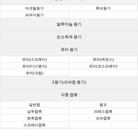
아크릴용기
튜브용기
파우더용기
알루미늄 용기
손소독제 용기
유리 용기
유리(스프레이)
유리(에센스)
유리(디스펜서)
유리(코스프레이)
유리(크림)
Z용기(오버캡 용기)
각종 캡류
일반캡
펌프
샴푸캡류
프레스캡류
뾰족캡류
오버캡류
스프레이캡류