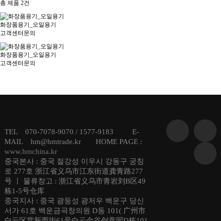
총 제품
2
건
화장품용기_오일용기
고객센터문의
화장품용기_오일용기
고객센터문의
TEL 070-7078-9070 / 1577-9183 E-
MAIL hm@hmtrade.kr HOME PAGE :
www.hmchina.kr
중국본사 : 중국 절강성 이우시 강동구 궁칭
로 277호 浙江省义乌市江东街道龚青路277
号 ㅣ 물류창고 : 浙江省义乌市青岩刘B区49
栋1-5号仓库
중국지사 : 중국 광둥성 광저우 백운구 당신
서가 61호 백운금곡창의원 D동 101( 广州市
白云区棠新西街61号白云金谷创意园D栋101