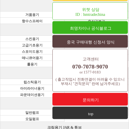
기능성 용기
위챗 상담
ID : hmtradechina
거품용기
진공용기
향수스프레이
주사기용기
희명차이나 공식블로그
화장품 용기
스킨용기
오일용기
중국 구매대행 신청서 양식
고급기초용기
크림용기
스포이드용기
샘플병 용기(바이알,시공,앰플)
매니큐어용기
과일용기
고객센터
롤용기
070-7078-9070
or 1577-9183
색조용기
( 출고작업시 전화연결이 어려울 수 있으니
립스틱용기
마스카라용기
부재시 "견적문의" 란에 남겨주세요)
아이라이너용기
아이쉐도우용기
파운데이션용기
립틴트용기
문의하기
펌프 용기
일반펌프
금속펌프
top
오일펌프
크림용기 JAR & 튜브