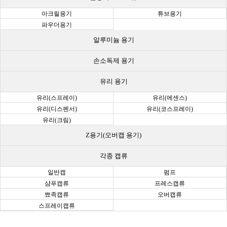
아크릴용기
튜브용기
파우더용기
알루미늄 용기
손소독제 용기
유리 용기
유리(스프레이)
유리(에센스)
유리(디스펜서)
유리(코스프레이)
유리(크림)
Z용기(오버캡 용기)
각종 캡류
일반캡
펌프
샴푸캡류
프레스캡류
뾰족캡류
오버캡류
스프레이캡류