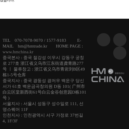
겠습니다.
TEL 070-7078-9070 / 1577-9183 E-
MAIL hm@hmtrade.kr HOME PAGE :
www.hmchina.kr
중국본사 : 중국 절강성 이우시 강동구 궁칭
로 277호 浙江省义乌市江东街道龚青路277
号 ㅣ 물류창고 : 浙江省义乌市青岩刘B区49
栋1-5号仓库
중국지사 : 중국 광둥성 광저우 백운구 당신
서가 61호 백운금곡창의원 D동 101( 广州市
白云区棠新西街61号白云金谷创意园D栋101
号 )
서울지사 : 서울시 성동구 성수일로 111, 선
명스퀘어 11F
인천지사 : 인천광역시 서구 가정로 37번길
4, 1F/3F