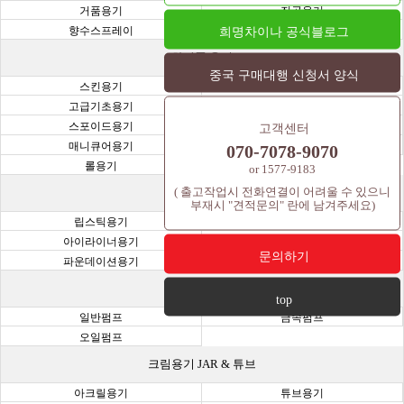
거품용기
진공용기
향수스프레이
희명차이나 공식블로그
주사기용기
화장품 용기
중국 구매대행 신청서 양식
스킨용기
오일용기
고급기초용기
크림용기
스포이드용기
샘플병 용기(바이알,시공,앰플)
고객센터
매니큐어용기
과일용기
070-7078-9070
롤용기
or 1577-9183
( 출고작업시 전화연결이 어려울 수 있으니
색조용기
부재시 "견적문의" 란에 남겨주세요)
립스틱용기
마스카라용기
아이라이너용기
아이쉐도우용기
문의하기
파운데이션용기
립틴트용기
펌프 용기
top
일반펌프
금속펌프
오일펌프
크림용기 JAR & 튜브
아크릴용기
튜브용기