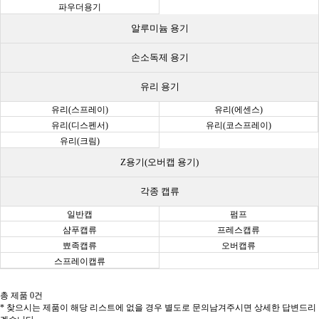
파우더용기
알루미늄 용기
손소독제 용기
유리 용기
유리(스프레이)
유리(에센스)
유리(디스펜서)
유리(코스프레이)
유리(크림)
Z용기(오버캡 용기)
각종 캡류
일반캡
펌프
샴푸캡류
프레스캡류
뾰족캡류
오버캡류
스프레이캡류
총 제품
0
건
* 찾으시는 제품이 해당 리스트에 없을 경우 별도로 문의남겨주시면 상세한 답변드리