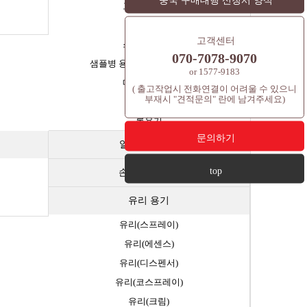
중국 구매대행 신청서 양식
고급기초용기
크림용기
고객센터
스포이드용기
070-7078-9070
샘플병 용기(바이알,시공,앰플)
or 1577-9183
매니큐어용기
( 출고작업시 전화연결이 어려울 수 있으니
부재시 "견적문의" 란에 남겨주세요)
과일용기
롤용기
문의하기
알루미늄 용기
top
손소독제 용기
유리 용기
유리(스프레이)
유리(에센스)
유리(디스펜서)
유리(코스프레이)
유리(크림)