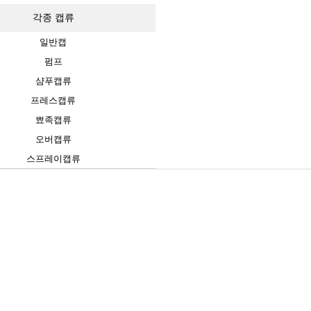
각종 캡류
일반캡
펌프
샴푸캡류
프레스캡류
뾰족캡류
오버캡류
스프레이캡류