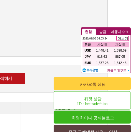
카카오톡 상담
위챗 상담
ID : hmtradechina
화장품 용기
희명차이나 공식블로그
스킨용기
오일용기