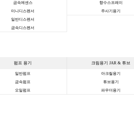
금속에센스
향수스프레이
미니디스펜서
주사기용기
일반디스펜서
금속디스펜서
펌프 용기
크림용기 JAR & 튜브
일반펌프
아크릴용기
금속펌프
튜브용기
오일펌프
파우더용기