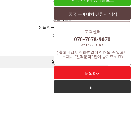
희명차이나 공식블로그
고급기초용기
크림용기
중국 구매대행 신청서 양식
스포이드용기
샘플병 용기(바이알,시공,앰플)
고객센터
매니큐어용기
070-7078-9070
과일용기
or 1577-9183
롤용기
( 출고작업시 전화연결이 어려울 수 있으니
부재시 "견적문의" 란에 남겨주세요)
알루미늄 용기
문의하기
top