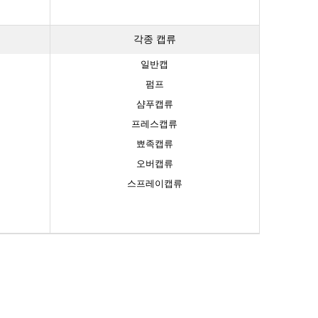
각종 캡류
일반캡
펌프
샴푸캡류
프레스캡류
뾰족캡류
오버캡류
스프레이캡류