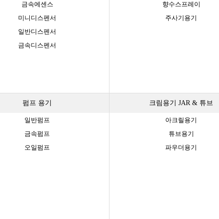
금속에센스
향수스프레이
미니디스펜서
주사기용기
일반디스펜서
금속디스펜서
펌프 용기
크림용기 JAR & 튜브
일반펌프
아크릴용기
금속펌프
튜브용기
오일펌프
파우더용기