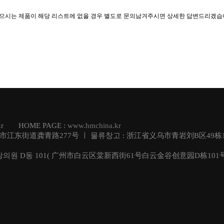
찾으시는 제품이 해당 리스트에 없을 경우 별도로 문의남겨주시면 상세한 답변드리겠습
e.kr HOME PAGE :
www.hmchina.kr
乌市江东街道龚青路277号 ㅣ 물류창고 : 浙江省义乌市青岩刘B区49栋1
창의원 D동 101( 广州市白云区棠新西街61号白云金谷创意园D栋101号