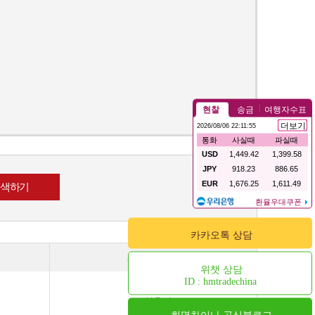
카카오톡 상담
화장품 용기
위챗 상담
ID : hmtradechina
스킨용기
오일용기