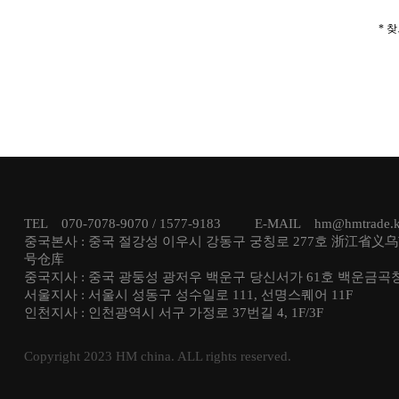
* 
TEL 070-7078-9070 / 1577-9183 E-MAIL hm@hmtrad
중국본사 : 중국 절강성 이우시 강동구 궁칭로 277호 浙江省义
号仓库
중국지사 : 중국 광둥성 광저우 백운구 당신서가 61호 백운금곡
서울지사 : 서울시 성동구 성수일로 111, 선명스퀘어 11F
인천지사 : 인천광역시 서구 가정로 37번길 4, 1F/3F
Copyright 2023 HM china. ALL rights reserved.