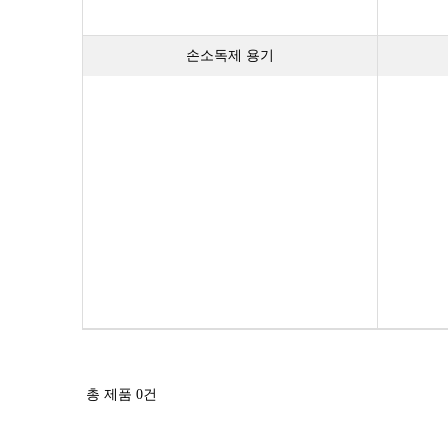
손소독제 용기
총 제품
0
건